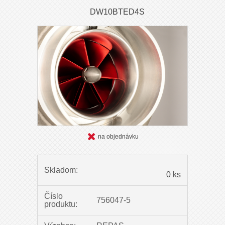
DW10BTED4S
na objednávku
Skladom:
0 ks
Číslo
756047-5
produktu: