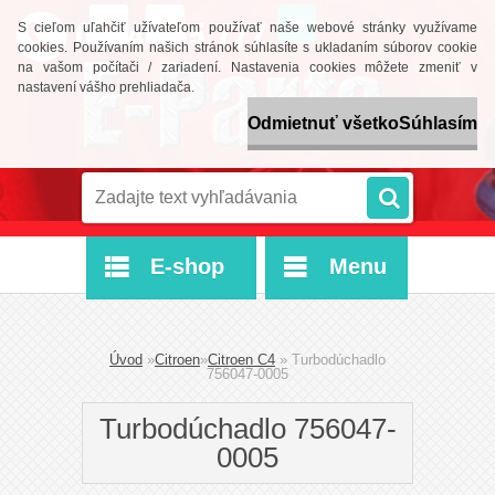
0 ks / 0,00 €
S cieľom uľahčiť užívateľom používať naše webové stránky využívame
cookies. Používaním našich stránok súhlasíte s ukladaním súborov cookie
na vašom počítači / zariadení. Nastavenia cookies môžete zmeniť v
nastavení vášho prehliadača.
Odmietnuť všetko
Súhlasím
E-shop
Menu
Úvod
»
Citroen
»
Citroen C4
»
Turbodúchadlo
756047-0005
Turbodúchadlo 756047-
0005