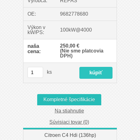
Výrobca:
REPAS
OE:
9682778680
Výkon v
100kW@4000
kW/PS:
naša
250,00 €
(Nie sme platcovia
cena:
DPH)
ks
Kompletné špecifikácie
Na stiahnutie
Súvisiaci tovar (0)
Citroen C4 Hdi (136hp)