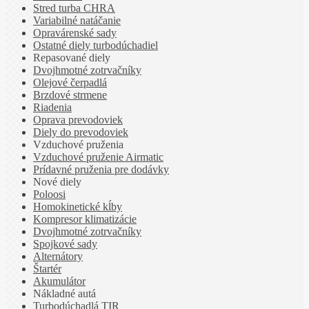
Stred turba CHRA
Variabilné natáčanie
Opravárenské sady
Ostatné diely turbodúchadiel
Repasované diely
Dvojhmotné zotrvačníky
Olejové čerpadlá
Brzdové strmene
Riadenia
Oprava prevodoviek
Diely do prevodoviek
Vzduchové pruženia
Vzduchové pruženie Airmatic
Prídavné pruženia pre dodávky
Nové diely
Poloosi
Homokinetické kĺby
Kompresor klimatizácie
Dvojhmotné zotrvačníky
Spojkové sady
Alternátory
Štartér
Akumulátor
Nákladné autá
Turbodúchadlá TIR