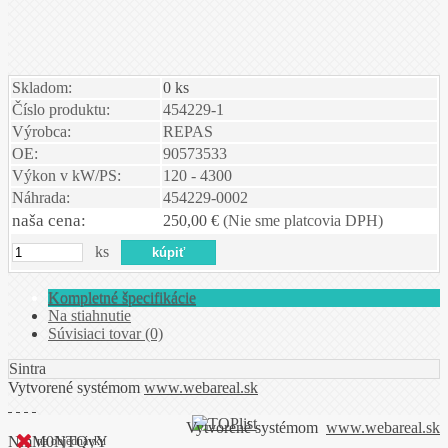
Skladom:
0 ks
Číslo produktu:
454229-1
Výrobca:
REPAS
OE:
90573533
Výkon v kW/PS:
120 - 4300
Náhrada:
454229-0002
naša cena:
250,00 €
(Nie sme platcovia DPH)
ks
Kompletné špecifikácie
Na stiahnutie
Súvisiaci tovar (0)
Sintra
Vytvorené systémom
www.webareal.sk
Vytvorené systémom
www.webareal.sk
NmM0NTQyY
na objednávku