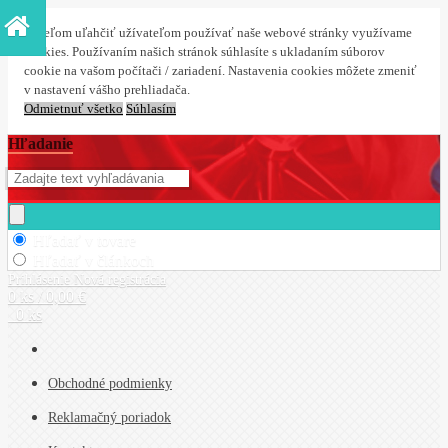
S cieľom uľahčiť užívateľom používať naše webové stránky využívame
cookies. Používaním našich stránok súhlasíte s ukladaním súborov
cookie na vašom počítači / zariadení. Nastavenia cookies môžete zmeniť
v nastavení vášho prehliadača.
Odmietnuť všetko
Súhlasím
Hľadanie
Hľadať v tovare
Hľadať v článkoch
Prihlásenie
Nová registrácia
0 ks / 0,00 €
0 ks
Obchodné podmienky
Reklamačný poriadok