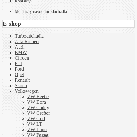
Kontakty
Montážny návod turodúchadla
E-shop
Turbodúchadlá
Alfa Romeo
Audi
BMW
Citroen
Fiat
Ford
Opel
Renault
Škoda
Volkswagen
VW Beetle
VW Bora
VW Caddy
VW Crafter
VW Golf
VW LT
VW Lupo
VW Passat