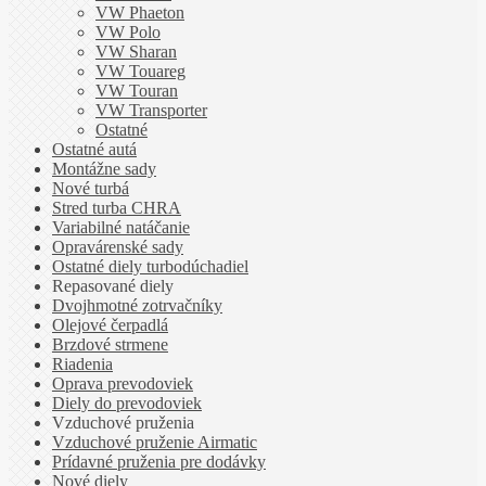
VW Phaeton
VW Polo
VW Sharan
VW Touareg
VW Touran
VW Transporter
Ostatné
Ostatné autá
Montážne sady
Nové turbá
Stred turba CHRA
Variabilné natáčanie
Opravárenské sady
Ostatné diely turbodúchadiel
Repasované diely
Dvojhmotné zotrvačníky
Olejové čerpadlá
Brzdové strmene
Riadenia
Oprava prevodoviek
Diely do prevodoviek
Vzduchové pruženia
Vzduchové pruženie Airmatic
Prídavné pruženia pre dodávky
Nové diely