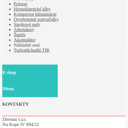
Poloosi
Homokinetické kĺby
Kompresor klimatizácie
Dvojhmotné zotrvačníky
Spojkové sady
Alternátory
Štartér
Akumulátor
Nákladné autá
Turbodúchadlá TIR
E-shop
Menu
KONTAKTY
Dreman s.r.o.
Na Kope IV 894/22