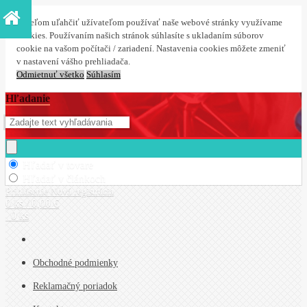
S cieľom uľahčiť užívateľom používať naše webové stránky využívame
cookies. Používaním našich stránok súhlasíte s ukladaním súborov
cookie na vašom počítači / zariadení. Nastavenia cookies môžete zmeniť
v nastavení vášho prehliadača.
Odmietnuť všetko
Súhlasím
Hľadanie
Hľadať v tovare
Hľadať v článkoch
Prihlásenie
Nová registrácia
0 ks / 0,00 €
0 ks
Obchodné podmienky
Reklamačný poriadok